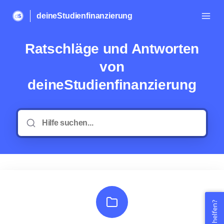
deineStudienfinanzierung
Ratschläge und Antworten
von
deineStudienfinanzierung