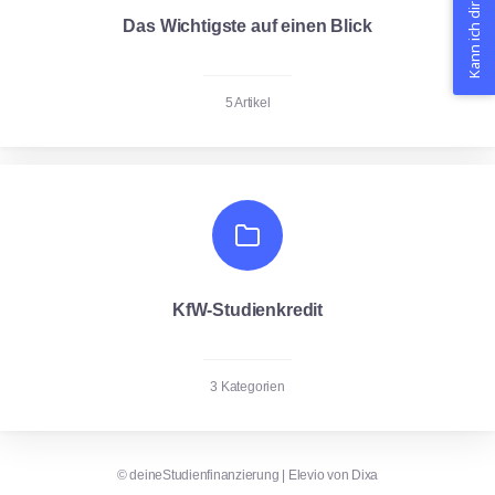
Kann ich dir helfen?
Das Wichtigste auf einen Blick
5 Artikel
KfW-Studienkredit
3 Kategorien
©
deineStudienfinanzierung
|
Elevio von
Dixa